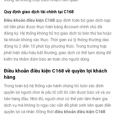
Quy định giao dịch tài chính tại C168
Điều khoản điều kiện C168
quy định toàn bộ giao dịch nạp
rút tiền phải được thực hiện bằng Account chính chủ đã
đăng ký. Hệ thống không hỗ trợ giao dịch từ bên thứ ba hoặc
tài khoản không xác thực. Thời gian xử lý thông thường dao
động từ 2 đến 10 phút tùy phương thức. Trong trường hợp
phát hiện dấu hiệu bất thường, giao dịch có thể tạm dừng để
kiểm tra nhằm đảm bảo an toàn cho người dùng.
Điều khoản điều kiện C168 về quyền lợi khách
hàng
Trong toàn bộ hệ thống vận hành chúng tôi luôn xác định
quyền lợi người chơi là yếu tố cốt lõi cần được bảo vệ và ưu
tiên hàng đầu. Nhờ đó, người chơi có thể yên tâm tham gia
dịch vụ mà không lo ngại các vấn đề phát sinh liên quan đến
quyền lợi cá nhân. Đồng thời
điều khoản điều kiện C168