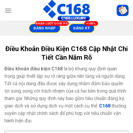
Skip
to
content
ĐĂNG NHẬP
ĐĂNG KÝ
Điều Khoản Điều Kiện C168 Cập Nhật Chi
Tiết Cần Nắm Rõ
Điều khoản điều kiện C168
là bộ khung quy định quan
trọng giúp thiết lập sự rõ ràng giữa nền tảng và người dùng.
Tất cả nội dung đều được xây dựng nhằm đảm bảo quyền
lợi song song với trách nhiệm của cả hai bên trong quá trình
tham gia. Những quy định này bao gồm tiêu chuẩn đăng ký,
giao dịch và sử dụng dịch vụ một cách cụ thể.
C168
thường
xuyên cập nhật chính sách để phù hợp với tiêu chuẩn vận
hành hiện đại.