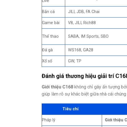
Live
Bắn cá
JILI, JDB, FA Chai
Game bài
V8, JILI, Rich88
Thể thao
SABA, IM Sports, SBO
Đá gà
WS168, GA28
Xổ số
GW, TP
Đánh giá thương hiệu giải trí C16
Giới thiệu C168
không chỉ gây ấn tượng bởi
giúp làm rõ sự khác biệt giữa nhà cái chúng 
Tiêu chí
Pháp lý
Giới thiệu