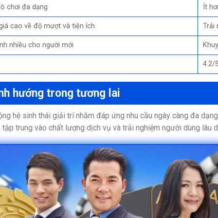
rò chơi đa dạng
Ít h
iá cao về độ mượt và tiện ích
Trải
nh nhiều cho người mới
Khuy
4.2/
ịnh hướng trong tương lai
g hệ sinh thái giải trí nhằm đáp ứng nhu cầu ngày càng đa dạng 
tập trung vào chất lượng dịch vụ và trải nghiệm người dùng lâu d