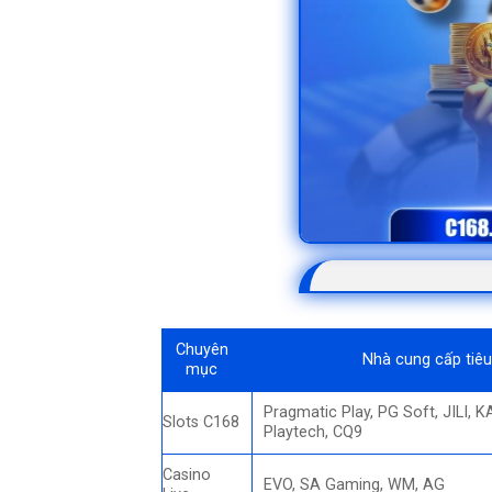
Chuyên
Nhà cung cấp tiêu
mục
Pragmatic Play, PG Soft, JILI, K
Slots C168
Playtech, CQ9
Casino
EVO, SA Gaming, WM, AG