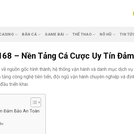
 CASINO
BẮN CÁ
GAME BÀI
THỂ THAO
NỖ HŨ
TIN TỨ
C168 – Nền Tảng Cá Cược Uy Tín Đảm
n về nguồn gốc hình thành, hệ thống vận hành và danh mục dịch vụ
n tảng công nghệ tiên tiến, đội ngũ vận hành chuyên nghiệp và đ
đầu triển khai.
Tín Đảm Bảo An Toàn
ệu