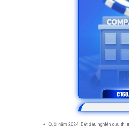
Cuối năm 2024: Bắt đầu nghiên cứu thị t