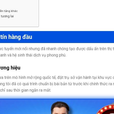
nền tảng khác
 tương lai
 tín hàng đầu
rực tuyến mới nổi nhưng đã nhanh chóng tạo được dấu ấn trên thị t
hanh và hệ sinh thái dịch vụ phong phú.
ương hiệu
 trên mô hình mở rộng quốc tế, đặt trụ sở vận hành tại khu vực
ng tôi đã có quá trình chuẩn bị bài bản từ trước khi chính thức r
chỉ sau thời gian ngắn ra mắt.