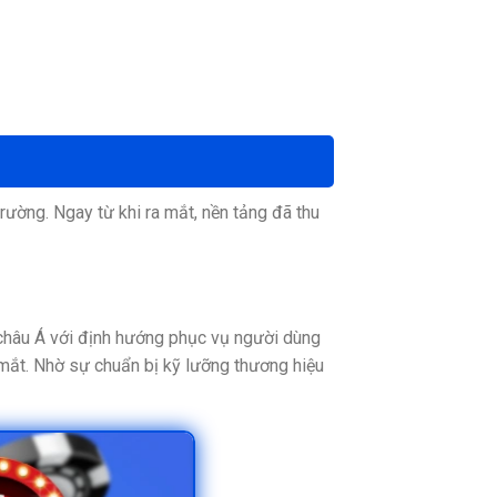
rường. Ngay từ khi ra mắt, nền tảng đã thu
 châu Á với định hướng phục vụ người dùng
a mắt. Nhờ sự chuẩn bị kỹ lưỡng thương hiệu