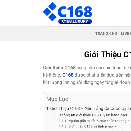
Skip
to
content
TRANG CHỦ
LIVE
Giới Thiệu 
Giới thiệu C168
cung cấp cái nhìn toàn diệ
hệ thống,
C168
được phát triển dựa trên nề
hút lượng lớn người dùng ngay từ giai đoạn 
Mục Lục
Giới Thiệu C168 – Nền Tảng Cá Cược Uy 
Thông tin giới thiệu C168 uy tín hàng đầu
Nguồn gốc ra đời & phát triển thương hi
Giới thiệu C168 về tính pháp lý